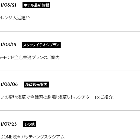
ホテル最新情報
1/08/21
レンジ大活躍！？
スタッフイチオシプラン
1/08/15
チモンド全店共通プランのご案内
浅草観光案内
1/08/06
いの聖地浅草で今話題の劇場｢浅草リトルシアター｣をご紹介！
その他
1/07/25
XDOME浅草バッティングスタジアム