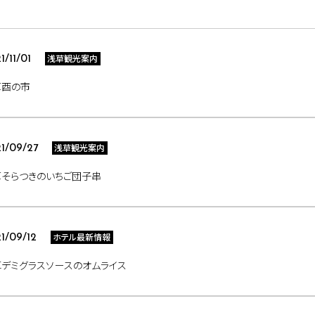
浅草観光案内
1/11/01
草酉の市
浅草観光案内
1/09/27
草そらつきのいちご団子串
ホテル最新情報
1/09/12
デミグラスソースのオムライス