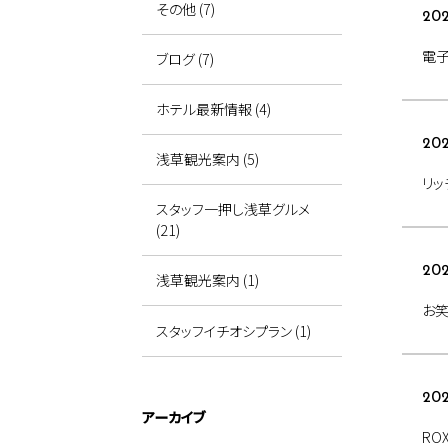
その他 (7)
202
電子
ブログ (7)
ホテル最新情報 (4)
202
浅草観光案内 (5)
リッ
スタッフ一押し浅草グルメ
(21)
202
浅草観光案内 (1)
お笑
スタッフイチオシプラン (1)
202
アーカイブ
RO