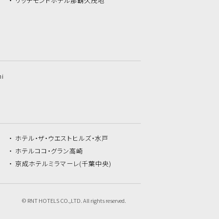
リッチモンドホテル
那覇久茂地
hi
ホテル・ザ・
ウエストヒルズ・水戸
ホテルココ・
グラン高崎
京成ホテルミラマーレ
(千葉中央)
© RNT HOTELS CO.,LTD. All rights reserved.