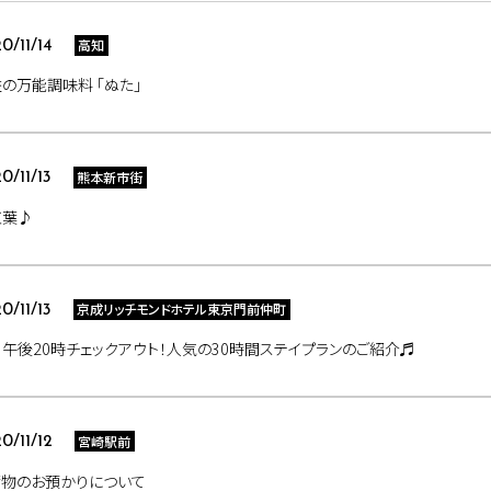
高知
0/11/14
の万能調味料 「ぬた」
熊本新市街
0/11/13
紅葉♪
京成リッチモンドホテル東京門前仲町
0/11/13
午後20時チェックアウト！人気の30時間ステイプランのご紹介♬
宮崎駅前
0/11/12
荷物のお預かりについて