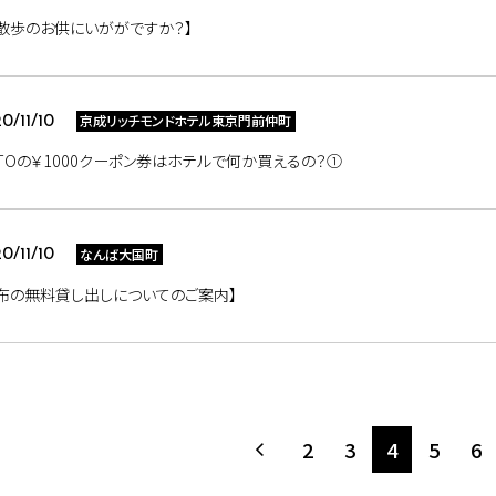
散歩のお供にいががですか？】
京成リッチモンドホテル東京門前仲町
0/11/10
TOの￥1000クーポン券はホテルで何か買えるの？①
なんば大国町
0/11/10
布の無料貸し出しについてのご案内】
2
3
4
5
6