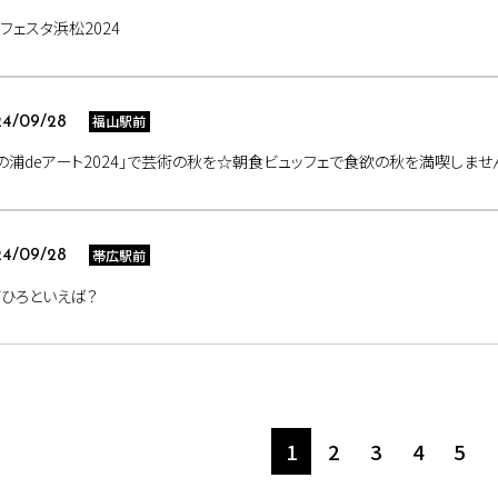
フェスタ浜松2024
福山駅前
4/09/28
の浦deアート2024」で芸術の秋を☆朝食ビュッフェで食欲の秋を満喫しま
帯広駅前
4/09/28
ひろといえば？
1
2
3
4
5