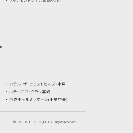
リッチモンドホテル
那覇久茂地
hi
ホテル・ザ・
ウエストヒルズ・水戸
ホテルココ・
グラン高崎
京成ホテルミラマーレ
(千葉中央)
© RNT HOTELS CO.,LTD. All rights reserved.