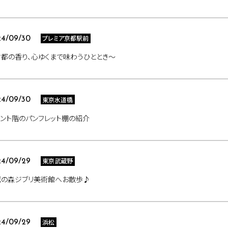
プレミア京都駅前
4/09/30
都の香り、心ゆくまで味わうひととき～
東京水道橋
4/09/30
ント階のパンフレット棚の紹介
東京武蔵野
4/09/29
鷹の森ジブリ美術館へお散歩♪
浜松
4/09/29