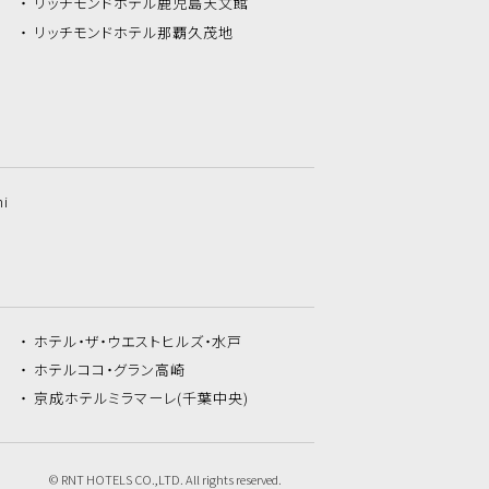
リッチモンドホテル
鹿児島天文館
リッチモンドホテル
那覇久茂地
hi
ホテル・ザ・
ウエストヒルズ・水戸
ホテルココ・
グラン高崎
京成ホテルミラマーレ
(千葉中央)
© RNT HOTELS CO.,LTD. All rights reserved.