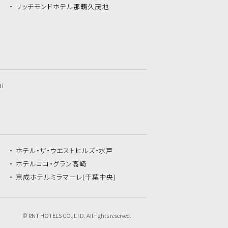
リッチモンドホテル
那覇久茂地
hi
ホテル・ザ・
ウエストヒルズ・水戸
ホテルココ・
グラン高崎
京成ホテルミラマーレ
(千葉中央)
© RNT HOTELS CO.,LTD. All rights reserved.