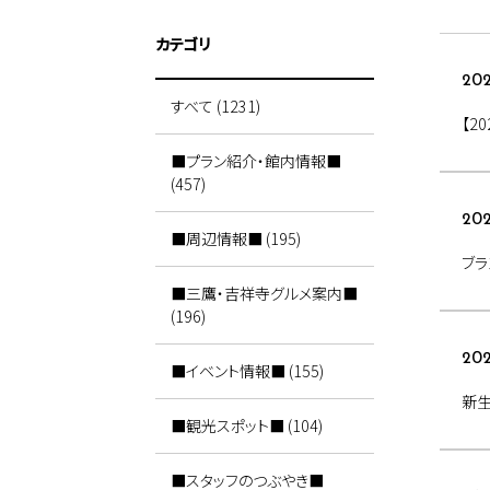
カテゴリ
202
すべて (1231)
【2
■プラン紹介・館内情報■
(457)
202
■周辺情報■ (195)
ブラ
■三鷹・吉祥寺グルメ案内■
(196)
20
■イベント情報■ (155)
新
■観光スポット■ (104)
■スタッフのつぶやき■