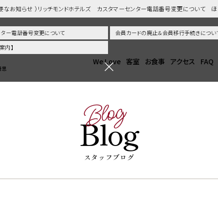
重要なお知らせ ）リッチモンドホテルズ カスタマーセンター電話番号変更について 
センター電話番号変更について
会員カードの廃止＆会員移行手続きについ
案内】
We Love
客室
お食事
アクセス
FAQ
崎思
Blog
Blog
スタッフブログ