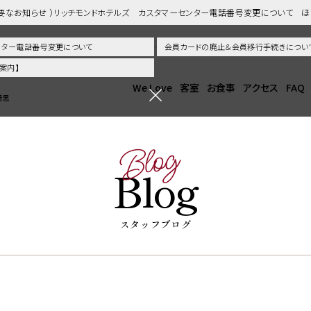
重要なお知らせ ）リッチモンドホテルズ カスタマーセンター電話番号変更について 
センター電話番号変更について
会員カードの廃止＆会員移行手続きについ
案内】
We Love
客室
お食事
アクセス
FAQ
崎思
Blog
Blog
スタッフブログ