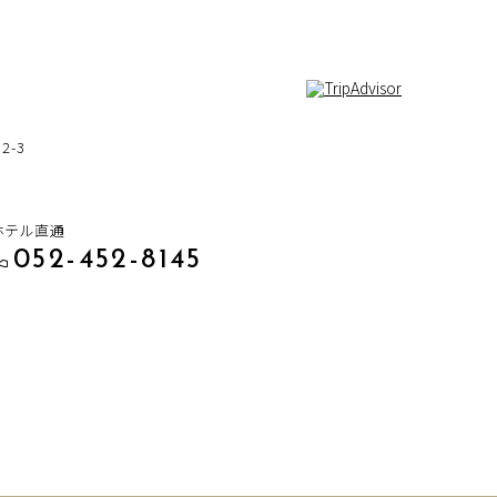
-3
ホテル直通
052-452-8145