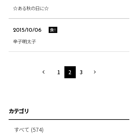
☆ある秋の日に☆
食！
2015/10/06
辛子明太子
1
2
3
カテゴリ
すべて (574)