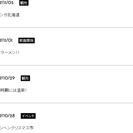
観光
7/11/05
バンガ北海道
飲食関係
7/11/01
ラーメン！！
観光
7/10/29
時期には温泉！
イベント
7/10/28
ンヘンクリスマス市