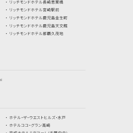
リッチモンドホテル
長崎思案橋
リッチモンドホテル
宮崎駅前
リッチモンドホテル
鹿児島金生町
リッチモンドホテル
鹿児島天文館
リッチモンドホテル
那覇久茂地
hi
ホテル・ザ・
ウエストヒルズ・水戸
ホテルココ・
グラン高崎
京成ホテルミラマーレ
(千葉中央)