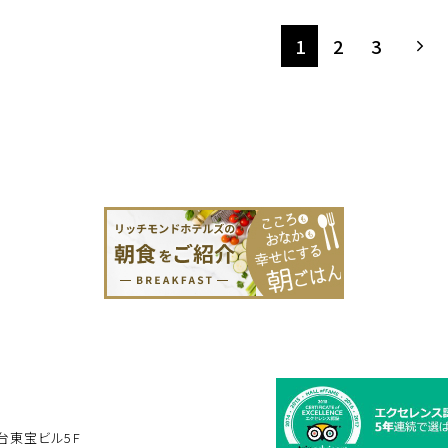
1
2
3
台東宝ビル5F