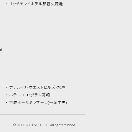
リッチモンドホテル
那覇久茂地
hi
ホテル・ザ・
ウエストヒルズ・水戸
ホテルココ・
グラン高崎
京成ホテルミラマーレ
(千葉中央)
© RNT HOTELS CO.,LTD. All rights reserved.