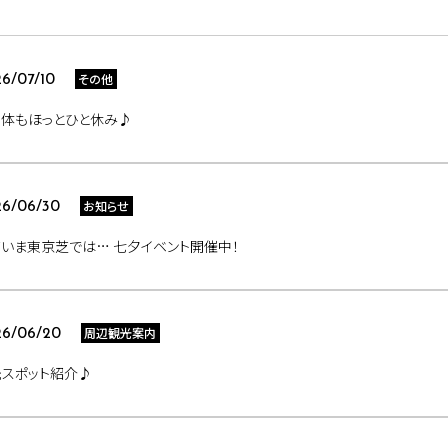
その他
6/07/10
も体もほっとひと休み♪
お知らせ
6/06/30
いま東京芝では… 七夕イベント開催中！
周辺観光案内
26/06/20
光スポット紹介♪