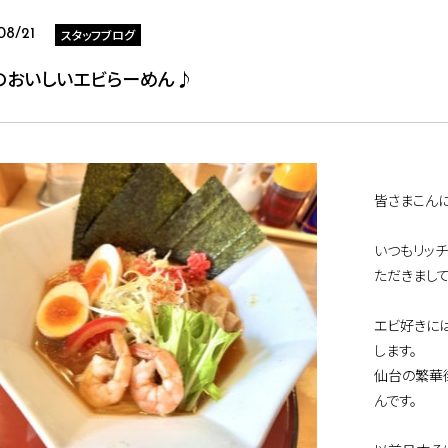
スタッフブログ
08/21
のおいしいエビらーめん♪
皆さまこんに
いつもリッ
ただきまして
エビ好きに
します。
仙台の繁華
んです。