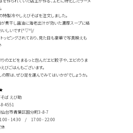
ばを作られていた店主が作る、エビに特化したラーメ
。
の特製冷やしえびそばを注文しました。
麺が煮干し醤油に海老出汁が効いた濃厚スープに絡
いしいです(^▽^)/
もトッピングされており、見た目も豪華で写真映えも
♪
ぷりのエビをまるっと包んだエビ餃子や、エビのうま
のえびごはんもございます。
しの際は、ぜひ足を運んでみてはいかがでしょうか。
★
そば えび助
48-4551
仙台市青葉区国分町3-8-7
0 - 14:30 / 17:00 - 22:00
定休