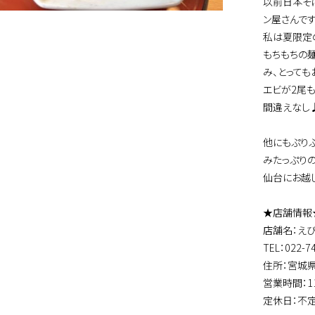
以前日本そ
ン屋さんです
私は夏限定
もちもちの
み、とってもお
エビが2尾
間違えなし
他にもぷり
みたっぷり
仙台にお越
★店舗情報
店舗名：えび
TEL：022-7
住所：宮城県
営業時間：11:0
定休日：不