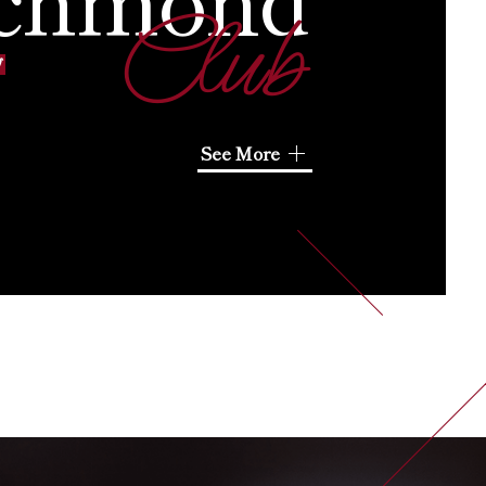
Club
ブ
See More