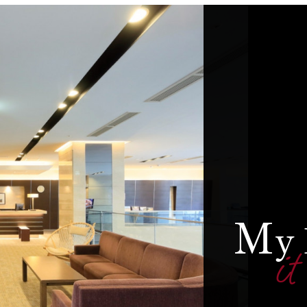
M
y
it