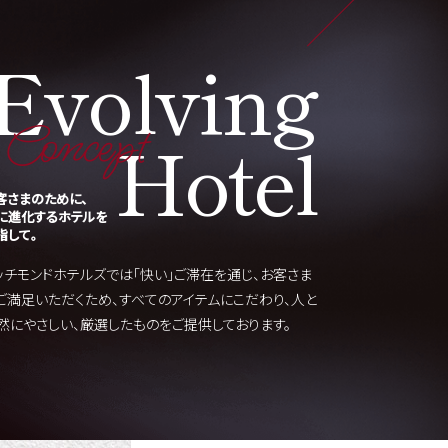
Evolving
Concept
Hotel
客さまのために、
に進化するホテルを
指して。
ッチモンドホテルズでは「快い」ご滞在を通じ、お客さま
ご満足いただくため、すべてのアイテムにこだわり、人と
然にやさしい、厳選したものをご提供しております。