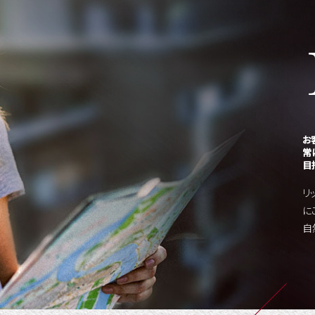
お
常
目
リ
に
自