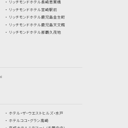
リッチモンドホテル
長崎思案橋
リッチモンドホテル
宮崎駅前
リッチモンドホテル
鹿児島金生町
リッチモンドホテル
鹿児島天文館
リッチモンドホテル
那覇久茂地
hi
ホテル・ザ・
ウエストヒルズ・水戸
ホテルココ・
グラン高崎
京成ホテルミラマーレ
(千葉中央)