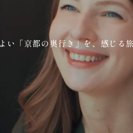
よい
「京都の奥行き」を、
感じる