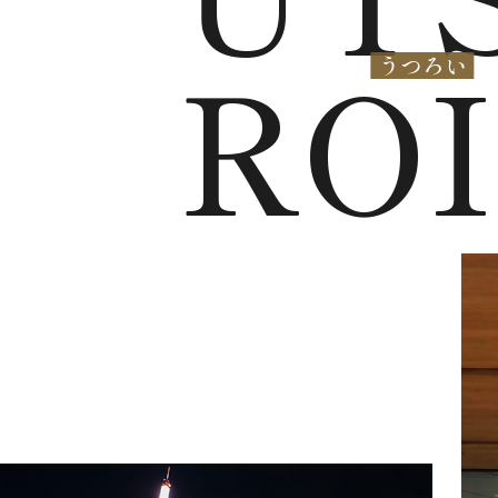
ROI
うつろい