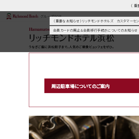
（ 
グループTOP
（ 重要なお知らせ ）リッチモンドホテルズ カスタマー
会員カードの廃止＆会員移行手続きについてのお知らせ
うなぎご飯に浜松餃子まで。人気のご朝食ビュッフェをぜひ。
周辺駐車場についてのご案内