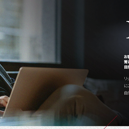
お
常
目
リ
に
自