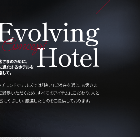
Evolving
Concept
Hotel
客さまのために、
に進化するホテルを
指して。
ッチモンドホテルズでは「快い」ご滞在を通じ、お客さま
ご満足いただくため、すべてのアイテムにこだわり、人と
然にやさしい、厳選したものをご提供しております。