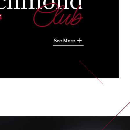
Club
ブ
See More