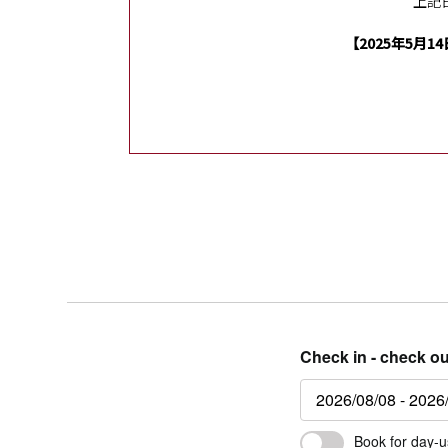
上記
【2025年5月14
Check in - check ou
Book for day-u