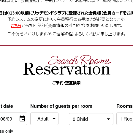
日時以前に「会員登録」「ご予約」いただいたお客様は以下ご確認お願いいたし
日(水)13:00以前に
リッチモンドクラブに登録された会員様（会員カードをお持
予約システムの変更に伴い、会員移行のお手続きが必要となります。
こちら
から初回認証（会員情報の引き継ぎ）をお願いいたします。
ご不便をおかけしますが、ご理解の程、よろしくお願い申し上げます。
Search Rooms
Reservation
ご予約・空室検索
t date
Number of guests per room
Rooms
se only