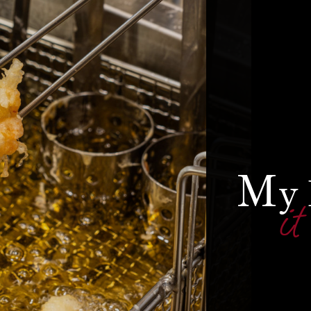
M
y
it