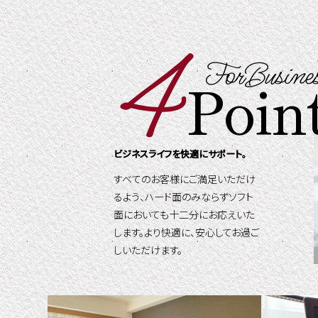
4
ForBusine
Poin
ビジネスライフを快適にサポート。
すべてのお客様にご満足いただけ
るよう、ハード面のみならずソフト
面においても十二分にお応えいた
します。より快適に、安心してお過ご
しいただけます。