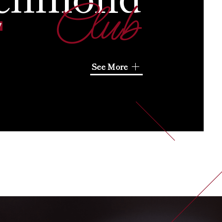
Club
ブ
See More