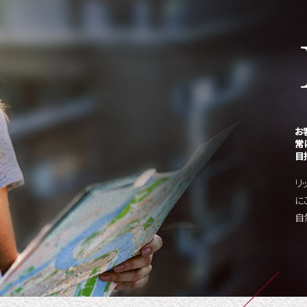
お
常
目
リ
に
自