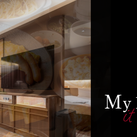
M
y
it