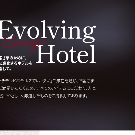
Evolving
Concept
Hotel
客さまのために、
に進化するホテルを
指して。
ッチモンドホテルズでは「快い」ご滞在を通じ、お客さま
ご満足いただくため、すべてのアイテムにこだわり、人と
然にやさしい、厳選したものをご提供しております。