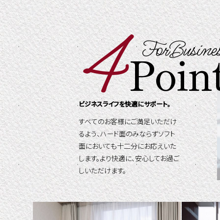
4
ForBusine
Poin
ビジネスライフを快適にサポート。
すべてのお客様にご満足いただけ
るよう、ハード面のみならずソフト
面においても十二分にお応えいた
します。より快適に、安心してお過ご
しいただけます。