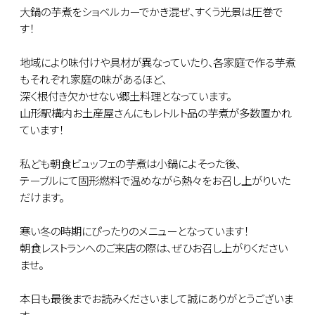
大鍋の芋煮をショベルカーでかき混ぜ、すくう光景は圧巻で
す！
地域により味付けや具材が異なっていたり、各家庭で作る芋煮
もそれぞれ家庭の味があるほど、
深く根付き欠かせない郷土料理となっています。
山形駅構内お土産屋さんにもレトルト品の芋煮が多数置かれ
ています！
私ども朝食ビュッフェの芋煮は小鍋によそった後、
テーブルにて固形燃料で温めながら熱々をお召し上がりいた
だけます。
寒い冬の時期にぴったりのメニューとなっています！
朝食レストランへのご来店の際は、ぜひお召し上がりください
ませ。
本日も最後までお読みくださいまして誠にありがとうございま
す。