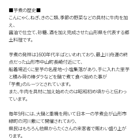
■芋煮の歴史■
こんにゃく、ねぎ、きのこ類、季節の野菜などの具材に牛肉を加
え、
醤油で仕立て、砂糖、酒を加え完成させた山形県を代表する郷
土料理です。
芋煮の発祥は1600年代半ばといわれており、最上川舟運の終
点だった山形市中山町長崎付近にて、
船着場近くに里芋の名産地・小塩集落があり、手に入れた里芋
と積み荷の棒ダラなどを鍋で煮て食べ始めた事が
「芋煮」のルーツとされています。
また、牛肉を具材に加え始めたのは昭和初め頃からと伝わっ
ています。
毎年9月には、大鍋と重機を用いて日本一の芋煮会が山形市
緑町の河川敷にて開催されており、
県民はもちろん他県からたくさんの来客者で賑わい盛り上が
ります。