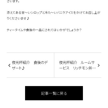
ざいます。
添えてある甘～いシロップと冷た～いバニラアイスをかけてお召し上が
りくださいませ♪
ティータイムや食後の一品にされてはいかがでしょうか？
夜光杯紹介 食後のデ
夜光杯紹介 ルームサ
ザート♪
ービス リッチモン丼
Part2
記事一覧に戻る