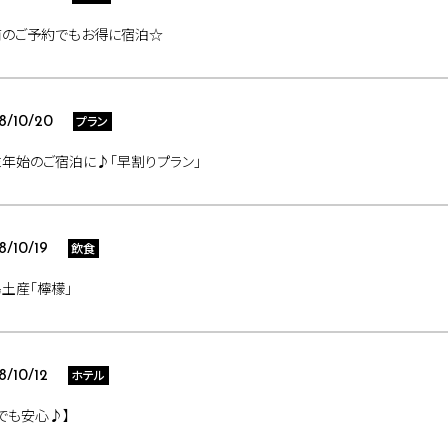
前のご予約でもお得に宿泊☆
プラン
8/10/20
年始のご宿泊に♪「早割りプラン」
飲食
8/10/19
土産「檸檬」
ホテル
8/10/12
でも安心♪】