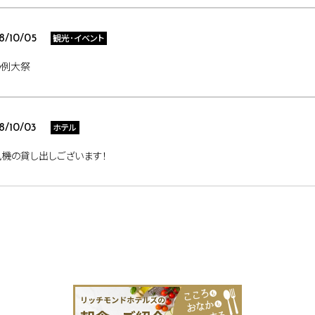
観光･イベント
8/10/05
の例大祭
ホテル
8/10/03
機の貸し出しございます！