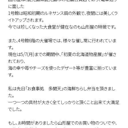
に面した
1号館は昭和初期のルネサンス調の外観で、夜間には美しくラ
イトアップされます。
今では珍しくなった大食堂が健在なのも山形屋の特徴です。
また、4号館6階の大催場では､様々な催し常に行われていま
す。
現在は5/7(月)までの期間中、｢初夏の北海道物産展｣が催さ
れており、
海の幸や苺やチーズを使ったデザート等が豊富に揃っていま
す。
私は先日「お食事処 多聞天」の海鮮ちらし弁当を頂きまし
た。
一つ一つの具材が大きく全てしっかりと頂くこと出来て大満足
でした。
もし、お時間がありましたら山形屋でのお買い物のついでや、