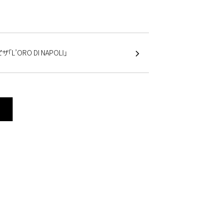
「L’ORO DI NAPOLI」