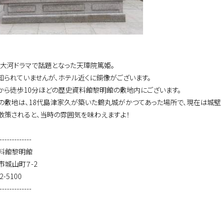
8年大河ドラマで話題となった天璋院篤姫。
知られていませんが、ホテル近くに銅像がございます。
から徒歩10分ほどの歴史資料館黎明館の敷地内にございます。
の敷地は、18代島津家久が築いた鶴丸城がかつてあった場所で、現在は城壁
散策されると、当時の雰囲気を味わえますよ！
-------------
料館黎明館
市城山町７-2
2-5100
-------------