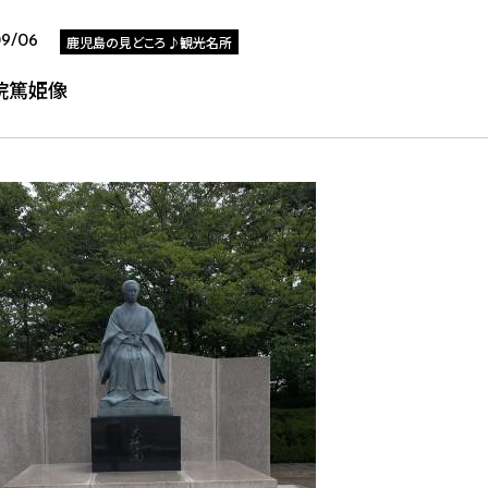
鹿児島の見どころ♪観光名所
09/06
院篤姫像