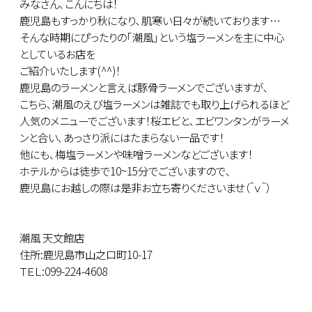
みなさん､こんにちは！
鹿児島もすっかり秋になり､肌寒い日々が続いております…
そんな時期にぴったりの｢潮風｣という塩ラーメンを主に中心
としているお店を
ご紹介いたします(^^)！
鹿児島のラーメンと言えば豚骨ラーメンでございますが､
こちら､潮風のえび塩ラーメンは雑誌でも取り上げられるほど
人気のメニューでございます！桜エビと､エビワンタンがラーメ
ンと合い､あっさり派にはたまらない一品です！
他にも､梅塩ラーメンや味噌ラーメンなどございます！
ホテルからは徒歩で10~15分でございますので､
鹿児島にお越しの際は是非お立ち寄りくださいませ（＾ｖ＾）
潮風 天文館店
住所:鹿児島市山之口町10-17
ＴＥＬ:099-224-4608