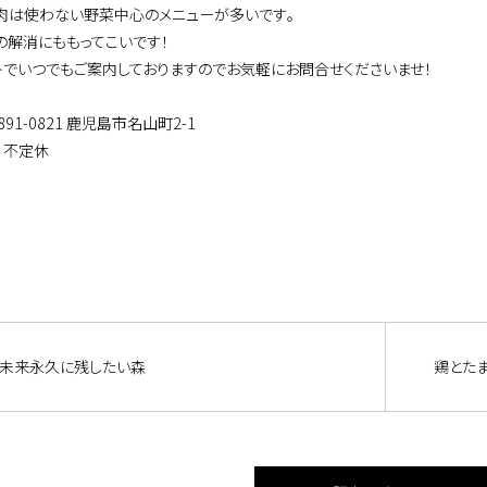
肉は使わない野菜中心のメニューが多いです｡
の解消にももってこいです！
トでいつでもご案内しておりますのでお気軽にお問合せくださいませ！
891-0821 鹿児島市名山町2-1
：不定休
未来永久に残したい森
鶏とた