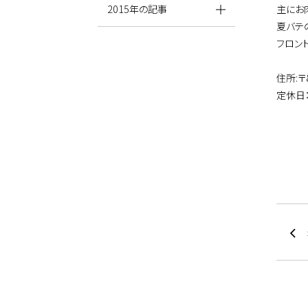
主にお
2015年の記事
夏バテ
フロン
住所:〒
定休日