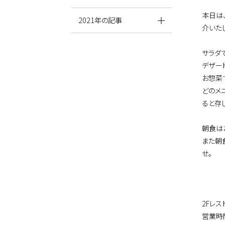
本日は
2021年の記事
介いた
サラダ
デザー
お惣菜
どのメ
ると存
朝食は
また朝
せ。
2Fレス
営業時間