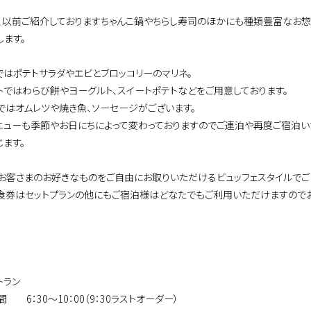
、以前ご紹介しておりますちゃんこ鍋やちらし寿司のほかにも種類豊富なお惣
します。
ではポテトサラダやエビとブロッコリーのマリネ。
トではわらび餅やヨーグルト、スイートポテトなどをご用意しております。
ではオムレツや焼き魚、ソーセージがございます。
ニューも季節やお日にちによって変わっておりますのでご連泊や再度ご宿泊い
じます。
お客さまのお好きなものをご自由にお取りいただけるビュッフェスタイルでご
食券はセットプランの他にもご宿泊様はどなたでもご利用いただけますのでお
トラン
 6：30～10：00（9：30ラストオーダー）