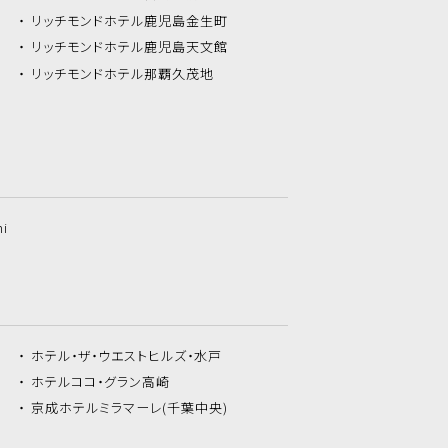
リッチモンドホテル
鹿児島金生町
リッチモンドホテル
鹿児島天文館
リッチモンドホテル
那覇久茂地
hi
ホテル・ザ・
ウエストヒルズ・水戸
ホテルココ・
グラン高崎
京成ホテルミラマーレ
(千葉中央)