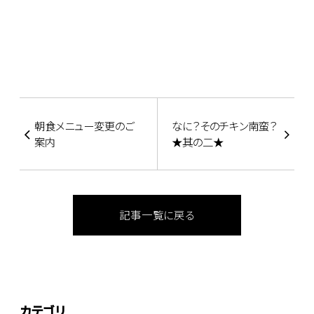
朝食メニュー変更のご
なに？そのチキン南蛮？
案内
★其の二★
記事一覧に戻る
カテゴリ