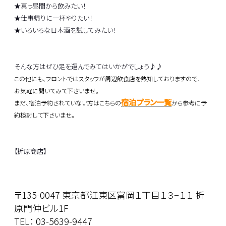
★真っ昼間から飲みたい！
★仕事帰りに一杯やりたい！
★いろいろな日本酒を試してみたい！
そんな方はぜひ足を運んでみてはいかがでしょう♪♪
この他にも、フロントではスタッフが周辺飲食店を熟知しておりますので、
お気軽に聞いてみて下さいませ。
宿泊プラン一覧
まだ、宿泊予約されていない方はこちらの
から参考に予
約検討して下さいませ。
【折原商店】
〒135-0047 東京都江東区富岡１丁目１３−１１ 折
原門仲ビル1F
TEL： 03-5639-9447