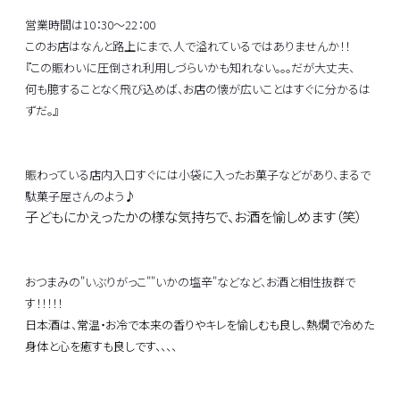
営業時間は10：30～22：00
このお店はなんと路上にまで、人で溢れているではありませんか！！
『この賑わいに圧倒され利用しづらいかも知れない。。。だが大丈夫、
何も臆することなく飛び込めば、お店の懐が広いことはすぐに分かるは
ずだ。』
賑わっている店内
入口すぐには小袋に入ったお菓子などがあり、まるで
駄菓子屋さんのよう♪
子どもにかえったかの様な気持ちで、お酒を愉しめます（笑）
おつまみの"いぶりがっこ""いかの塩辛"などなど、お酒と相性抜群で
す！！！！！
日本酒は、常温・お冷で本来の香りやキレを愉しむも良し、熱燗で冷めた
身体と心を癒すも良しです、、、、