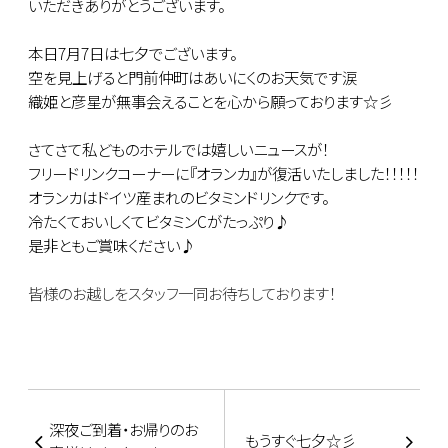
いただきありがとうございます。
本日7月7日は七夕でございます。
空を見上げると門前仲町はあいにくのお天気です涙
織姫と彦星が無事会えることを心から願っております☆彡
さてさて私どものホテルでは嬉しいニュースが！
フリードリンクコーナーに『オランカ』が復活いたしました！！！！！
オランカはドイツ産まれのビタミンドリンクです。
冷たくておいしくてビタミンCがたっぷり♪
是非ともご賞味ください♪
皆様のお越しをスタッフ一同お待ちしております！
深夜ご到着・お帰りのお
もうすぐ七夕☆彡