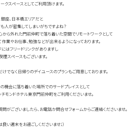
ワークスペースとしてご利用頂けます。
、銀座、日本橋エリアだと
ても人が密集してしまいがちですよね？
心から外れた門前仲町で落ち着いた空間でリモートワークとして
て作業やお仕事、勉強などが出来るようになっております。
ジにはフリードリンクがありますし
は喫煙スペースもございます。
だけでなく日帰りのデイユースのプランもご用意しております。
この機会に落ち着いた場所でのサードプレイスとして
ッチモンドホテル東京門前仲町をご利用くださいませ。
質問がございましたら、お電話か問合せフォームからご連絡くださいませ。
は良い週末をお過ごしくださいませ；）