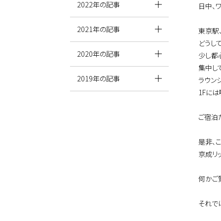
2022年の記事
日中、
2021年の記事
東京駅
どうし
2020年の記事
少し都
集中し
2019年の記事
ラウン
1Fに
ご宿泊
是非、
京成リ
何かご
それで