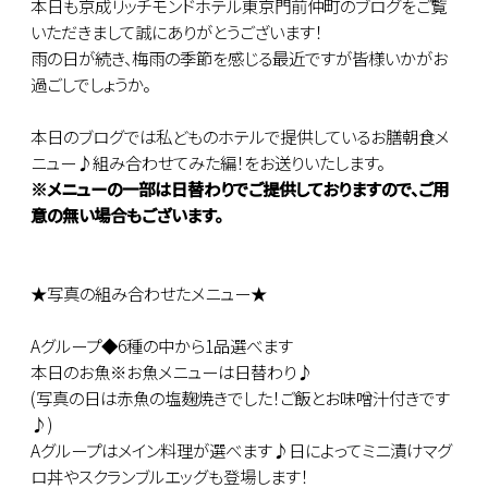
本日も京成リッチモンドホテル東京門前仲町のブログをご覧
いただきまして誠にありがとうございます！
雨の日が続き、梅雨の季節を感じる最近ですが皆様いかがお
過ごしでしょうか。
本日のブログでは私どものホテルで提供しているお膳朝食メ
ニュー♪組み合わせてみた編！をお送りいたします。
※メニューの一部は日替わりでご提供しておりますので、ご用
意の無い場合もございます。
★写真の組み合わせたメニュー★
Aグループ◆6種の中から1品選べます
本日のお魚※お魚メニューは日替わり♪
(写真の日は赤魚の塩麹焼きでした！ご飯とお味噌汁付きです
♪)
Aグループはメイン料理が選べます♪日によってミニ漬けマグ
ロ丼やスクランブルエッグも登場します！