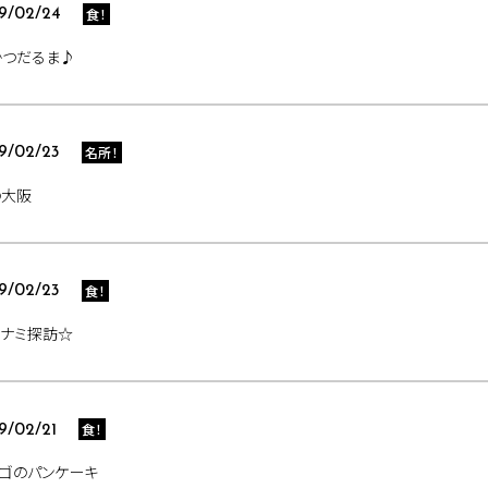
食！
9/02/24
かつだるま♪
名所！
9/02/23
の大阪
食！
9/02/23
ミナミ探訪☆
食！
9/02/21
ゴのパンケーキ