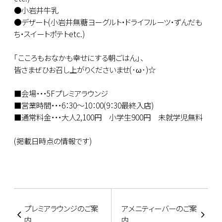
●小岩井牛乳
●デザート(小岩井無糖ヨーグルト・ドライフルーツ・ずんだも
ち・スイートポテトetc.)
｢こころもおなかも幸せにする朝ごはん｣、
皆さまぜひお召し上がりくださいませ(･ω･)☆
■会場・・・5Fプレミアラウンジ
■営業時間・・・6：30～10：00(9：30最終入店)
■通常料金・・・大人2,100円 小学生900円 未就学児無料
(掲載日時点の情報です)
プレミアラウンジのご案
アメニティーバーのご案
内
内