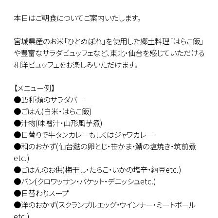
本日はご朝食についてご案内いたします。
宮城県産のお米「ひとめぼれ」を使用した郷土料理「はらこ飯」
や豊富なサラダビュッフェなど、東北・仙台を感じていただける
和洋ビュッフェをお楽しみいただけます。
【メニュー例】
●15種類のサラダバー
●ごはん(白米・はらこ飯)
●汁物(味噌汁・山形風芋煮)
●日替りで牛タンカレーもしくはジャワカレー
●和のおかず(仙台麩の卵とじ・笹かま・鯖の塩焼き・筑前煮
etc.)
●ごはんのお供(梅干し・たらこ・いかの塩辛・納豆etc.)
●パン(クロワッサン・バケット・デニッシュetc.)
●日替わりスープ
●洋のおかず(スクランブルエッグ・ウインナー・ミートボール
etc.)