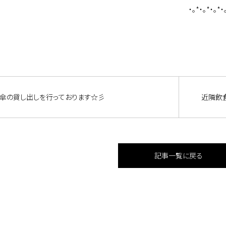
・。*・。*・。*・
傘の貸し出しを行っております☆彡
近隣飲
記事一覧に戻る