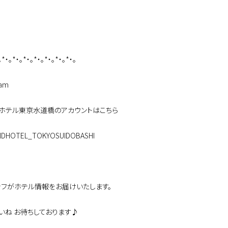
。*・。*・。*・。*・。*・。*・。*・。
ram
ドホテル東京水道橋のアカウントはこちら
NDHOTEL_TOKYOSUIDOBASHI
ッフがホテル情報をお届けいたします。
いね お待ちしております♪