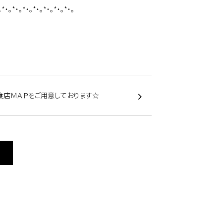
。*・。*・。*・。*・。*・。*・。*・。
食店ＭＡＰをご用意しております☆