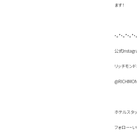
ます！
・。*・。*・。*・
公式Instag
リッチモン
@RICHIMO
ホテルスタ
フォロー・い