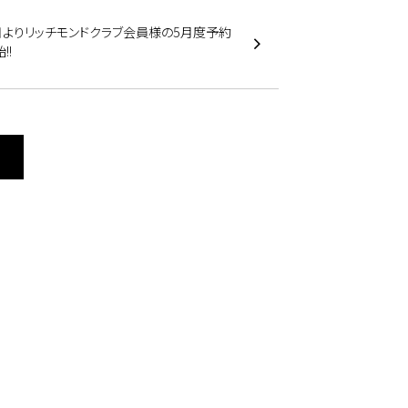
日よりリッチモンドクラブ会員様の5月度予約
!!