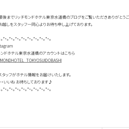
最後までリッチモンドホテル東京水道橋のブログをご覧いただきありがとうご
お越しをスタッフ一同心よりお待ち申し上げております。
・。*・。*・。*・。*・。*・。*・。*・。*・。
tagram
モンドホテル東京水道橋のアカウントはこちら
IMONDHOTEL_TOKYOSUIDOBASHI
スタッフがホテル情報をお届けいたします。
ー・いいね お待ちしております♪
・。*・。*・。*・。*・。*・。*・。*・。*・。