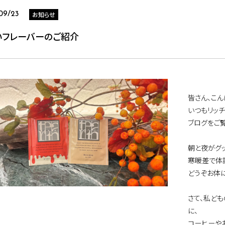
お知らせ
09/23
いフレーバーのご紹介
皆さん、こん
いつもリッ
ブログをご
朝と夜がグッ
寒暖差で体
どうぞお体
さて、私ど
に、
コーヒーや