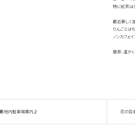
特に紅茶は
最近新しく
りんごとは
ノンカフェイ
是非、温か
敷地内駐車場案内♪
花の百名