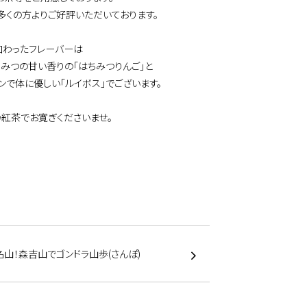
多くの方よりご好評いただいております。
加わったフレーバーは
ちみつの甘い香りの「はちみつりんご」と
ンで体に優しい「ルイボス」でございます。
い紅茶でお寛ぎくださいませ。
山！森吉山でゴンドラ山歩(さんぽ)