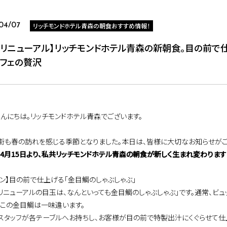
リッチモンドホテル青森の朝食おすすめ情報！
04/07
/15リニューアル】リッチモンドホテル青森の新朝食。目の前で
ッフェの贅沢
こんにちは。リッチモンドホテル青森でございます。
街も春の訪れを感じる季節となりました。本日は、皆様に大切なお知らせがご
6年4月15日より、私共リッチモンドホテル青森の朝食が新しく生まれ変わります
メイン】目の前で仕上げる「金目鯛のしゃぶしゃぶ」
リニューアルの目玉は、なんといっても金目鯛のしゃぶしゃぶ」です。通常、ビ
、この金目鯛は一味違います。
スタッフが各テーブルへお持ちし、お客様が目の前で特製出汁にくぐらせて仕上