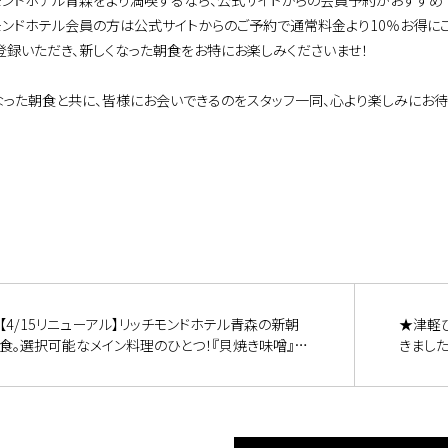
モンドホテル青森をより満喫するなら、公式サイトからの会員予約がおすすめ
モンドホテル会員の方は公式サイトからのご予約で通常料金より10％お得に
登録いただき、新しくなった朝食をお特にお楽しみくださいませ！
なった朝食と共に、皆様にお会いできるのをスタッフ一同、心より楽しみにお待
【4/15リニューアル】リッチモンドホテル青森の新朝
★津軽
食。選択可能なメイン料理のひとつ！『貝焼き味噌』の
きまし
ご紹介！