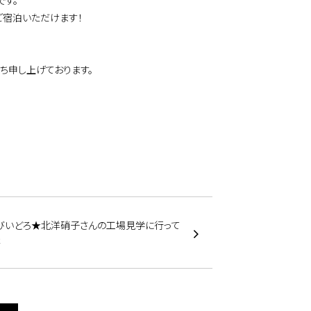
です。
ご宿泊いただけます！
ち申し上げております。
びいどろ★北洋硝子さんの工場見学に行って
た