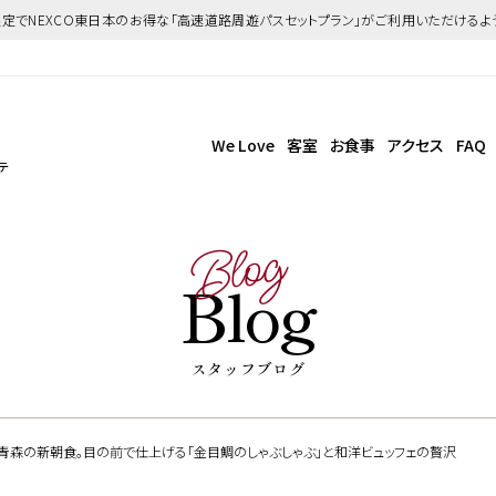
定でNEXCO東日本のお得な「高速道路周遊パスセットプラン」がご利用いただけるよ
We Love
客室
お食事
アクセス
FAQ
テ
Blog
Blog
スタッフブログ
テル青森の新朝食。目の前で仕上げる「金目鯛のしゃぶしゃぶ」と和洋ビュッフェの贅沢