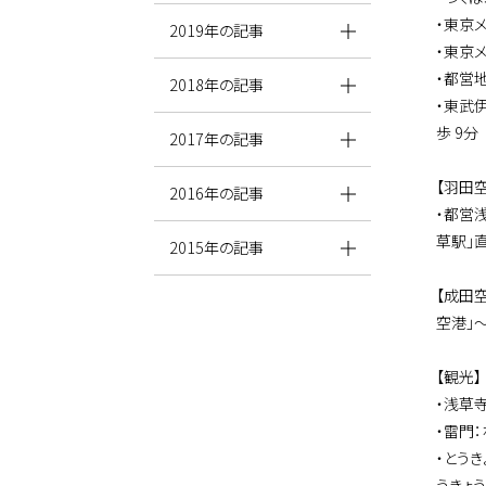
・東京
2019年の記事
・東京
・都営
2018年の記事
・東武
歩 9分
2017年の記事
【羽田
2016年の記事
・都営
草駅」
2015年の記事
【成田
空港」～
【観光】
・浅草
・雷門
・とう
うきょ