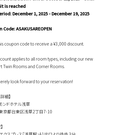
it is reached
eriod: December 1, 2025 - December 19, 2025
n Code: ASAKUSAREOPEN
his coupon code to receive a ¥3,000 discount.
scount applies to all room types, including our new
t Twin Rooms and Corner Rooms.
erely look forward to your reservation!
ル詳細】
チモンドホテル浅草
：東京都台東区浅草2丁目7-10
】
エクスプレス「浅草駅」A1出口より徒歩 3分