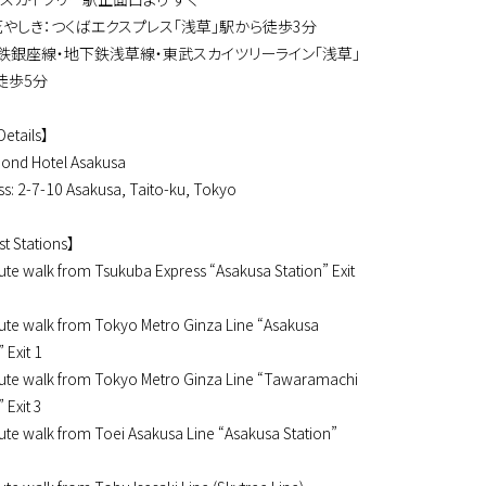
花やしき：つくばエクスプレス「浅草」駅から徒歩3分
銀座線・地下鉄浅草線・東武スカイツリーライン「浅草」
徒歩5分
Details】
ond Hotel Asakusa
s: 2-7-10 Asakusa, Taito-ku, Tokyo
t Stations】
te walk from Tsukuba Express “Asakusa Station” Exit
ute walk from Tokyo Metro Ginza Line “Asakusa
 Exit 1
ute walk from Tokyo Metro Ginza Line “Tawaramachi
 Exit 3
te walk from Toei Asakusa Line “Asakusa Station”