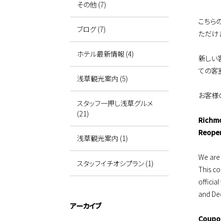
その他 (7)
こちら
ブログ (7)
ただけ
ホテル最新情報 (4)
新しい
ての客
浅草観光案内 (5)
お客様
スタッフ一押し浅草グルメ
(21)
Richmo
Reope
浅草観光案内 (1)
We are 
スタッフイチオシプラン (1)
This co
officia
and De
アーカイブ
Coupon