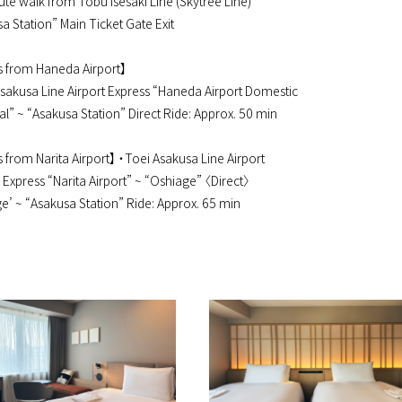
te walk from Tobu Isesaki Line (Skytree Line)
a Station” Main Ticket Gate Exit
s from Haneda Airport】
sakusa Line Airport Express “Haneda Airport Domestic
l” ~ “Asakusa Station” Direct Ride: Approx. 50 min
 from Narita Airport】 ・Toei Asakusa Line Airport
 Express “Narita Airport” ~ “Oshiage” 〈Direct〉
e’ ~ “Asakusa Station” Ride: Approx. 65 min