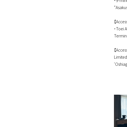
・9-minu
“Asakus
【Acces
・Toei A
Termina
【Access
Limited
‘Oshiag