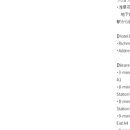
・浅草
地下鉄
駅から
【Hotel 
・Richm
・Addres
【Neares
・3-minu
A1
・8-min
Station”
・8-min
Station”
・9-minu
Exit A4