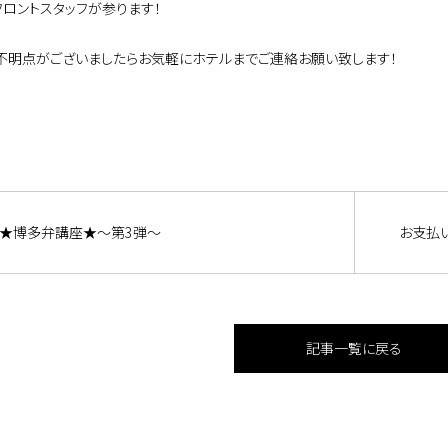
フロントスタッフが参ります！
不明点がございましたらお気軽にホテルまでご連絡お願い致します！
★博多弁講座★～第3弾～
お支払
記事一覧に戻る