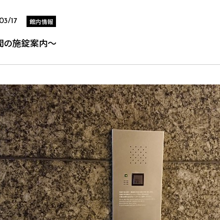
館内情報
03/17
間の施錠案内～