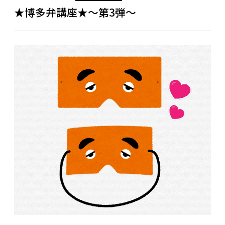
★博多弁講座★～第3弾～