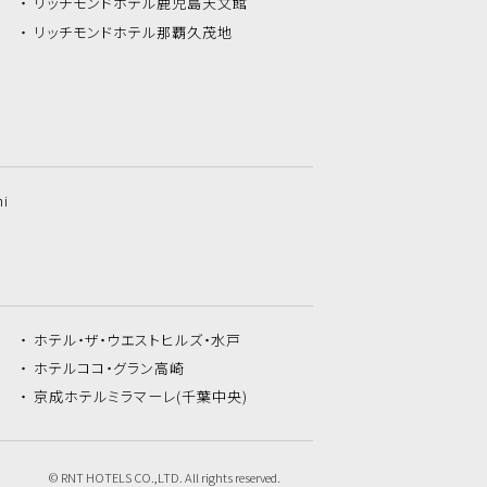
リッチモンドホテル
鹿児島天文館
リッチモンドホテル
那覇久茂地
hi
ホテル・ザ・
ウエストヒルズ・水戸
ホテルココ・
グラン高崎
京成ホテルミラマーレ
(千葉中央)
© RNT HOTELS CO.,LTD. All rights reserved.