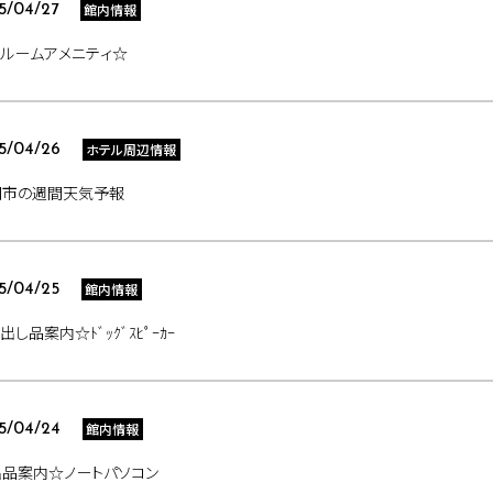
館内情報
5/04/27
ルームアメニティ☆
ホテル周辺情報
5/04/26
岡市の週間天気予報
館内情報
5/04/25
出し品案内☆ﾄﾞｯｸﾞｽﾋﾟｰｶｰ
館内情報
5/04/24
出品案内☆ノートパソコン