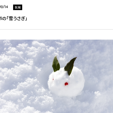
気候
02/14
市の「雪うさぎ」