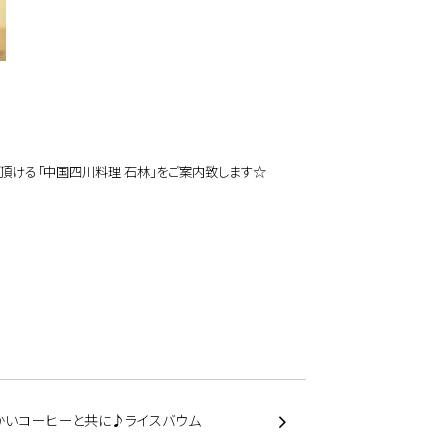
り頂ける「中国四川料理
石林」をご案内致します☆
かいコーヒーと共に♪ライスバウム