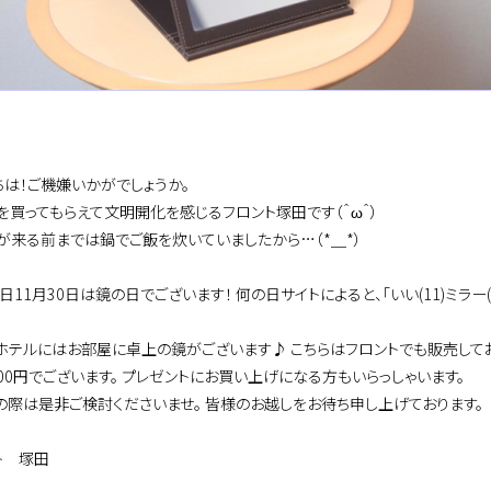
ちは！ご機嫌いかがでしょうか。
を買ってもらえて文明開化を感じるフロント塚田です（＾ω＾）
が来る前までは鍋でご飯を炊いていましたから…（*＿*）
日11月30日は鏡の日でございます！ 何の日サイトによると、「いい(11)ミラー
ホテルにはお部屋に卓上の鏡がございます♪ こちらはフロントでも販売してお
500円でございます。 プレゼントにお買い上げになる方もいらっしゃいます。
の際は是非ご検討くださいませ。 皆様のお越しをお待ち申し上げております。
ト 塚田