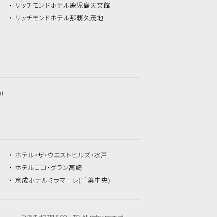
リッチモンドホテル
鹿児島天文館
リッチモンドホテル
那覇久茂地
hi
ホテル・ザ・
ウエストヒルズ・水戸
ホテルココ・
グラン高崎
京成ホテルミラマーレ
(千葉中央)
© RNT HOTELS CO.,LTD. All rights reserved.