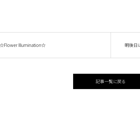
☆Flower Illumination☆
明後日
記事一覧に戻る