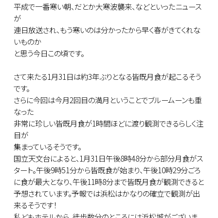
平成で一番寒い朝、だとか大寒波襲来、などといったニュース
が
連日放送され、もう寒いのは分かったから早く春がきてくれな
いものか
と思う今日この頃です。
さて来たる1月31日は約3年ぶりとなる皆既月食が起こるそう
です。
さらに今回は今月2回目の満月ということでブルームーンも重
なった
非常に珍しい皆既月食が1時間ほどに渡り観測できるらしく注
目が
集まっているそうです。
国立天文台によると、1月31日午後8時48分から部分月食がス
タート。午後9時51分から皆既食が始まり、午後10時29分ごろ
に食が最大となり、午後11時8分まで皆既月食が観測できると
予想されています。予報では浜松はかなりの確立で観測が出
来るそうです！
私どもホテルから、徒歩数分のところには浜松城がございま