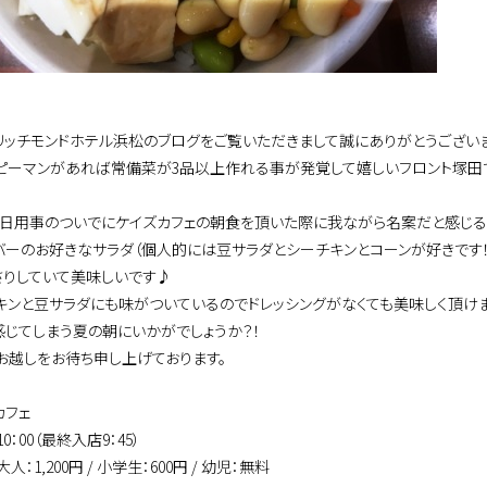
リッチモンドホテル浜松のブログをご覧いただきまして誠にありがとうございま
ピーマンがあれば常備菜が
3
品以上作れる事が発覚して嬉しいフロント塚田です
先日用事のついでにケイズカフェの朝食を頂いた際に我ながら名案だと感じる
バーのお好きなサラダ（個人的には豆サラダとシーチキンとコーンが好きです
さりしていて美味しいです♪
キンと豆サラダにも味がついているのでドレッシングがなくても美味しく頂けま
感じてしまう夏の朝にいかがでしょうか？！
お越しをお待ち申し上げております。
カフェ
10
：
00
（最終入店
9
：
45
）
大人：
1,200
円
/
小学生：
600
円
/
幼児：無料