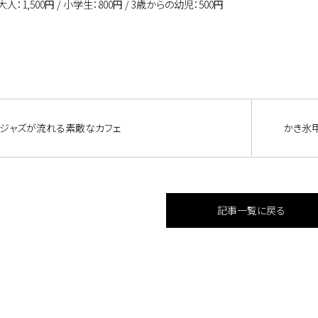
大人：
1,500
円
/
小学生：
800
円
/ 3
歳からの幼児：
500
円
ジャズが流れる素敵なカフェ
かき氷
記事一覧に戻る