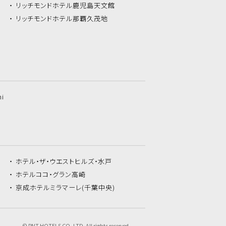
リッチモンドホテル
鹿児島天文館
リッチモンドホテル
那覇久茂地
hi
ホテル・ザ・
ウエストヒルズ・水戸
ホテルココ・
グラン高崎
京成ホテルミラマーレ
(千葉中央)
© RNT HOTELS CO.,LTD. All rights reserved.