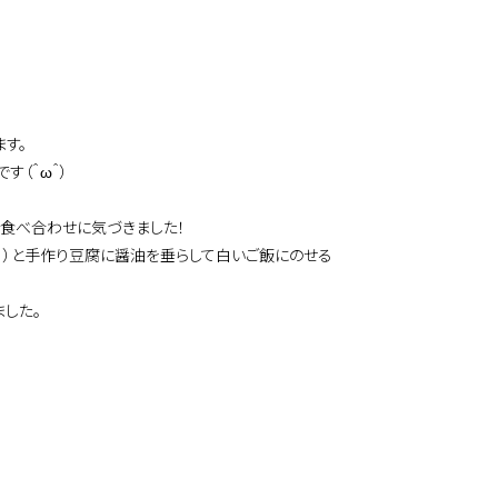
す。
（＾ω＾）
食べ合わせに気づきました！
！）と手作り豆腐に醤油を垂らして白いご飯にのせる
した。