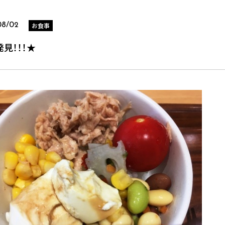
お食事
08/02
見！！！★