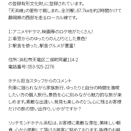
の登録有形文化財」に登録されています。
「天浜線」の愛称で親しまれ、全39駅、67.7㎞を約2時間かけて
静岡県の西部を走るローカル線です。
1：アニメやドラマ、映画等のロケ地がたくさん！
2：車窓からのゆったりのんびりとした景色！
3：駅舎を使った、駅舎グルメが豊富！
住所：浜松市天竜区二俣町阿蔵114-2
電話番号：053-925-2276
ホテル担当スタッフからのコメント
列車に揺られながら家族旅行、ゆったりと自分の時間を満喫
したい方の個人旅行。景色を心に刻みながら魅力的な旅が楽
しめます。素敵な出逢い、発見も楽しみの1つ。心に残るお客様
だけの旅の想い出作り、いかがですか？
リッチモンドホテル浜松は、お客様に素敵な滞在、美味しい朝
食、心から感動して頂ける接客に努めております。皆様のお越