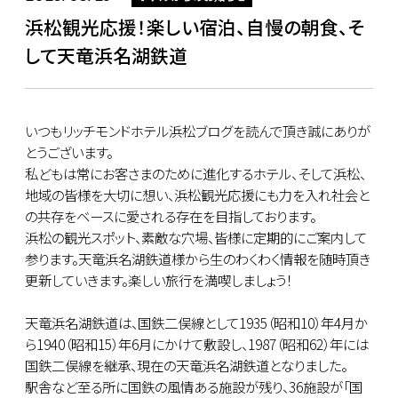
浜松観光応援！楽しい宿泊、自慢の朝食、そ
して天竜浜名湖鉄道
いつもリッチモンドホテル浜松ブログを読んで頂き誠にありが
とうございます。
私どもは常にお客さまのために進化するホテル、そして浜松、
地域の皆様を大切に想い、浜松観光応援にも力を入れ社会と
の共存をベースに愛される存在を目指しております。
浜松の観光スポット、素敵な穴場、皆様に定期的にご案内して
参ります。天竜浜名湖鉄道様から生のわくわく情報を随時頂き
更新していきます。楽しい旅行を満喫しましょう！
天竜浜名湖鉄道は、国鉄二俣線として1935（昭和10）年4月か
ら1940（昭和15）年6月にかけて敷設し、1987（昭和62）年には
国鉄二俣線を継承、現在の天竜浜名湖鉄道となりました。
駅舎など至る所に国鉄の風情ある施設が残り、36施設が「国