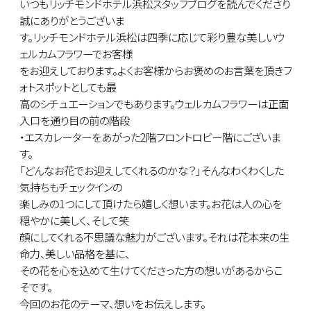
いつもリッチモンドホテル浜松スタッフブログを読んでくださり
誠にありがとうございま
す。リッチモンドホテル浜松は四季に応じて彩り豊な美しいウ
ェルカムフラワーでお客様
をお迎えしております。よくお客様からお褒めのお言葉を頂きフ
ォトスポットとしても最
高のシチュエーションでもあります。ウェルカムフラワーは正面
入口を通り目の前の階段
・エスカレーターをあがった2階フロントロビー階にございま
す。
「どんなお花でお迎えしてくれるのかな？」そんなわくわくした
気持ちもチェックインの
楽しみの1つにして頂けたら嬉しく想います。お花は人の心を
穏やかに美しく、そして笑
顔にしてくれる不思議な魅力がございます。それは花本来の生
命力、美しい品格を基に、
その花を心を込めて生けてくださった方の想いがあるからこ
そです。
今回のお花のテーマ、想いをお伝えします。