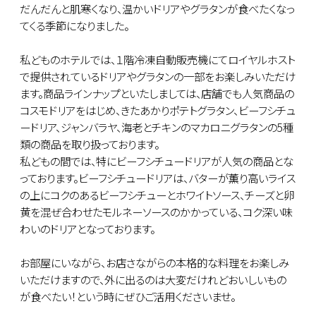
だんだんと肌寒くなり、温かいドリアやグラタンが食べたくなっ
てくる季節になりました。
私どものホテルでは、１階冷凍自動販売機にてロイヤルホスト
で提供されているドリアやグラタンの一部をお楽しみいただけ
ます。商品ラインナップといたしましては、店舗でも人気商品の
コスモドリアをはじめ、きたあかりポテトグラタン、ビーフシチュ
ードリア、ジャンバラヤ、海老とチキンのマカロニグラタンの5種
類の商品を取り扱っております。
私どもの間では、特にビーフシチュードリアが人気の商品とな
っております。ビーフシチュードリアは、バターが薫り高いライス
の上にコクのあるビーフシチューとホワイトソース、チーズと卵
黄を混ぜ合わせたモルネーソースのかかっている、コク深い味
わいのドリアとなっております。
お部屋にいながら、お店さながらの本格的な料理をお楽しみ
いただけますので、外に出るのは大変だけれどおいしいもの
が食べたい！という時にぜひご活用くださいませ。